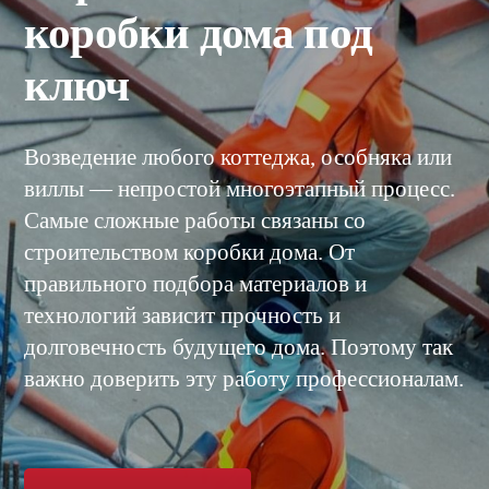
коробки дома под
ключ
Возведение любого коттеджа, особняка или
виллы — непростой многоэтапный процесс.
Самые сложные работы связаны со
строительством коробки дома. От
правильного подбора материалов и
технологий зависит прочность и
долговечность будущего дома. Поэтому так
важно доверить эту работу профессионалам.