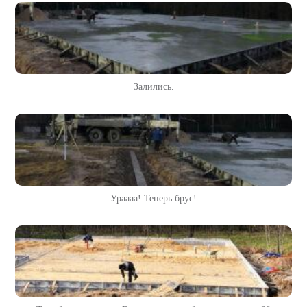
Залились.
Ураааа! Теперь брус!