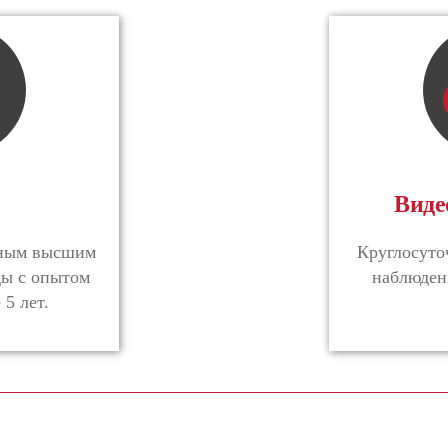
Виде
ьным высшим
Круглосуто
ды с опытом
наблюден
 5 лет.