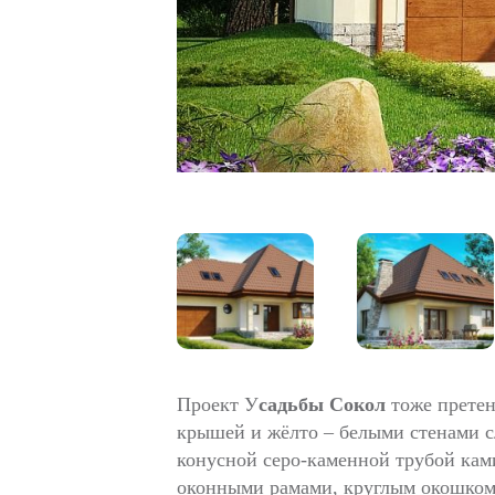
Проект У
садьбы Сокол
тоже претен
крышей и жёлто – белыми стенами с
конусной серо-каменной трубой кам
оконными рамами, круглым окошком