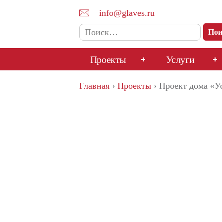
info@glaves.ru
Найти:
Проекты
Услуги
Перейти
Главная
›
Проекты
›
Проект дома «У
к
содержимому