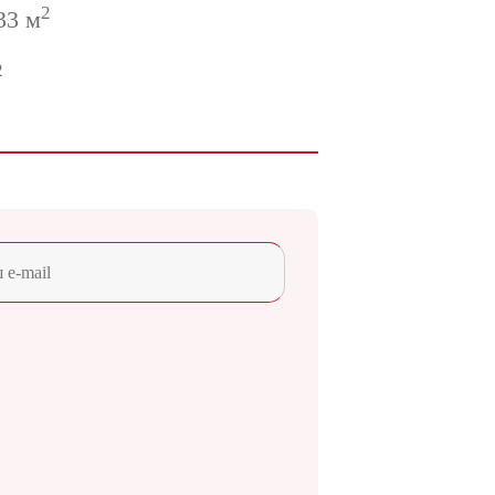
2
33 м
2