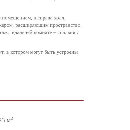
з.помещением, а справа холл,
ркером, расширяющим пространство.
этаж, вдальней комнате – спальня с
ут, в котором могут быть устроены
2
23 м