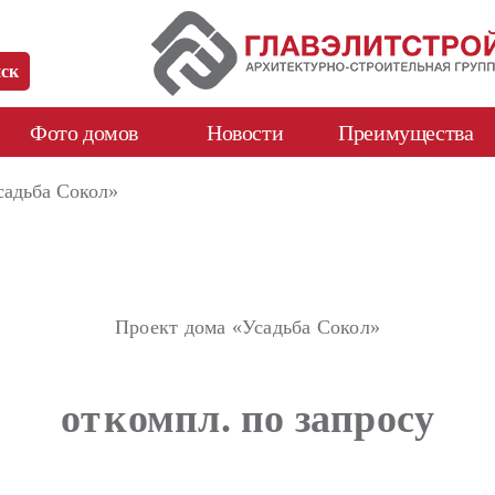
Фото домов
Новости
Преимущества
садьба Сокол»
Проект дома «Усадьба Сокол»
от
компл. по запросу