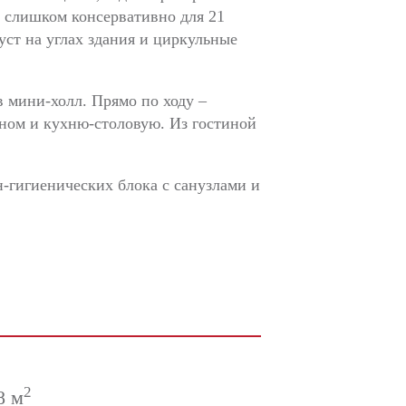
е слишком консервативно для 21
ст на углах здания и циркульные
в мини-холл. Прямо по ходу –
ином и кухню-столовую. Из гостиной
ан-гигиенических блока с санузлами и
2
8 м