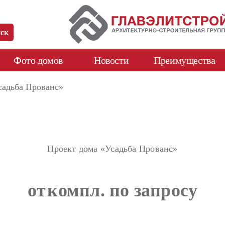
Фото домов
Новости
Преимущества
садьба Прованс»
Проект дома «Усадьба Прованс»
от
компл. по запросу