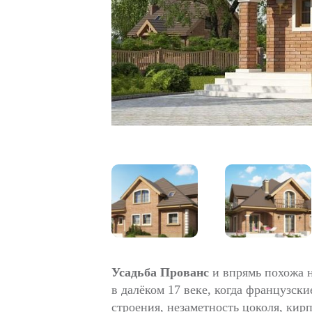
Усадьба Прованс
и впрямь похожа н
в далёком 17 веке, когда французск
строения, незаметность цоколя, кир