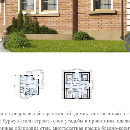
а патриархальный французский домик, построенный в ст
ие буржуа стали строить свои усадьбы в провинции, вдал
пичная облицовка стен, многоскатная крыша бледно-кори