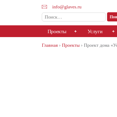
info@glaves.ru
Найти:
Проекты
Услуги
Перейти
Главная
›
Проекты
›
Проект дома «У
к
содержимому