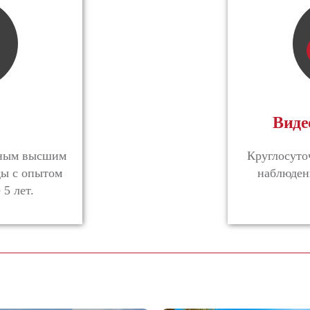
Виде
ьным высшим
Круглосуто
ды с опытом
наблюден
 5 лет.